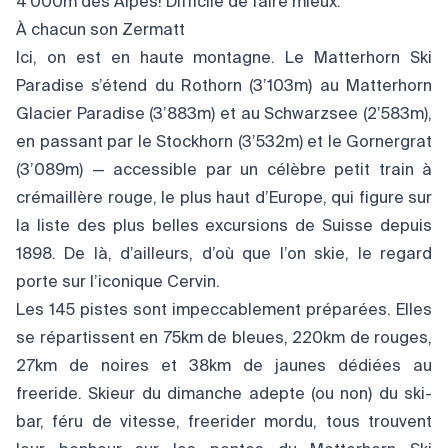
4’000m des Alpes! Difficile de faire mieux.
À chacun son Zermatt
Ici, on est en haute montagne. Le Matterhorn Ski
Paradise s’étend du Rothorn (3’103m) au Matterhorn
Glacier Paradise (3’883m) et au Schwarzsee (2’583m),
en passant par le Stockhorn (3’532m) et le Gornergrat
(3’089m) — accessible par un célèbre petit train à
crémaillère rouge, le plus haut d’Europe, qui figure sur
la liste des plus belles excursions de Suisse depuis
1898. De là, d’ailleurs, d’où que l’on skie, le regard
porte sur l’iconique Cervin.
Les 145 pistes sont impeccablement préparées. Elles
se répartissent en 75km de bleues, 220km de rouges,
27km de noires et 38km de jaunes dédiées au
freeride. Skieur du dimanche adepte (ou non) du ski-
bar, féru de vitesse, freerider mordu, tous trouvent