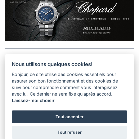
Aller en haut de la page
Nous utilisons quelques cookies!
Bonjour, ce site utilise des cookies essentiels pour
Kits médias
assurer son bon fonctionnement et des cookies de
Contact
suivi pour comprendre comment vous interagissez
Confidentialité
avec lui. Ce dernier ne sera fixé qu'après accord.
Laissez-moi choisir
helvet magazine
Tout accepter
District Creative Lab sàrl
Pl. de la Palud 23
Tel : +41 (21) 312 41 41
1003 Lausanne - Switzerland
info@helvet.swiss
Tout refuser