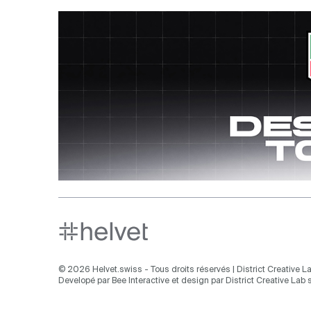
Aller en haut de la page
© 2026 Helvet.swiss - Tous droits réservés |
District Creative La
Developé par
Bee Interactive
et design par
District Creative Lab s