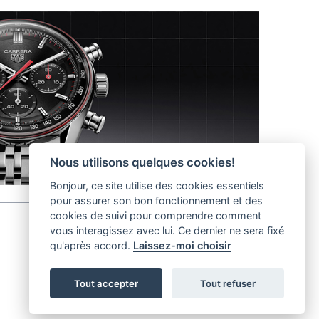
Nous utilisons quelques cookies!
Bonjour, ce site utilise des cookies essentiels
pour assurer son bon fonctionnement et des
cookies de suivi pour comprendre comment
vous interagissez avec lui. Ce dernier ne sera fixé
qu'après accord.
Laissez-moi choisir
helvet magazine
District Creative Lab sàrl
Pl. de la Palud 23
Tel : +41 (21) 312 41 41
Tout accepter
Tout refuser
1003 Lausanne - Switzerland
info@helvet.swiss