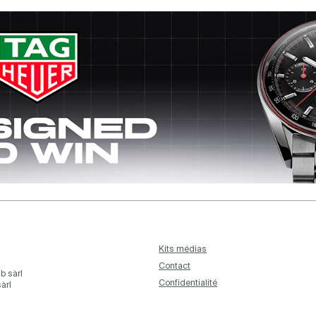
Kits médias
Contact
b sàrl
Confidentialité
àrl