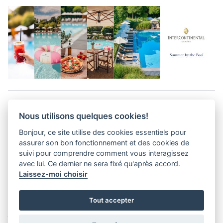
Aller en haut de la page
Nous utilisons quelques cookies!
Bonjour, ce site utilise des cookies essentiels pour
Kits médias
assurer son bon fonctionnement et des cookies de
Contact
suivi pour comprendre comment vous interagissez
Confidentialité
avec lui. Ce dernier ne sera fixé qu'après accord.
Laissez-moi choisir
helvet magazine
Tout accepter
District Creative Lab sàrl
Pl. de la Palud 23
Tel : +41 (21) 312 41 41
1003 Lausanne - Switzerland
info@helvet.swiss