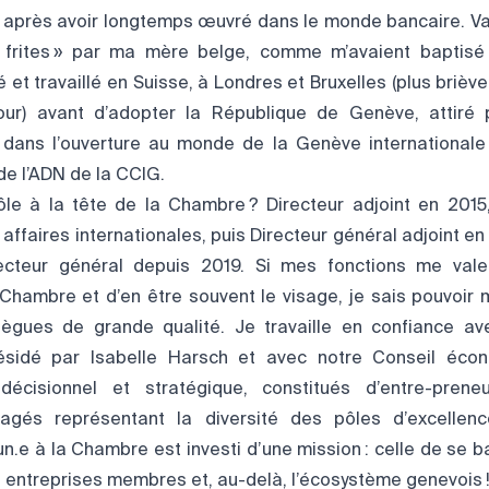
e, après avoir longtemps œuvré dans le monde bancaire. Vau
 frites » par ma mère belge, comme m’avaient bapti
dié et travaillé en Suisse, à Londres et Bruxelles (plus briè
our) avant d’adopter la République de Genève, attiré p
é dans l’ouverture au monde de la Genève international
de l’ADN de la CCIG.
ôle à la tête de la Chambre ? Directeur adjoint en 201
 affaires internationales, puis Directeur général adjoint en 20
recteur général depuis 2019. Si mes fonctions me vale
hambre et d’en être souvent le visage, je sais pouvoir 
llègues de grande qualité. Je travaille en confiance a
ésidé par Isabelle Harsch et avec notre Conseil éco
décisionnel et stratégique, constitués d’entre-pren
gagés représentant la diversité des pôles d’excellen
.e à la Chambre est investi d’une mission : celle de se b
s entreprises membres et, au-delà, l’écosystème genevois 