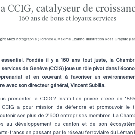
a CCIG, catalyseur de croissan
160 ans de bons et loyaux services
ight
MezPhotographie (Florence & Maxime Ezanno) Illustration Ross Graphic (Fab
essentiel. Fondée il y a 160 ans tout juste, la Cham
s services de Genève (CCIG) joue un rôle pivot dans l’écon
reprenariat et en œuvrant à favoriser un environneme
re avec son directeur général, Vincent
Subilia
.
us présenter la CCIG ? Institution privée créée en 186
la CCIG a pour mission de défendre et promouvoir le 
soutenir ses plus de 2’600 entreprises membres. La Chamb
ès au développement du canton et de son écosystème
ts-francs en passant par le réseau ferroviaire du Léman 