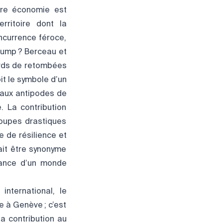
tre économie est
erritoire dont la
ncurrence féroce,
rump ? Berceau et
iards de retombées
oit le symbole d’un
 aux antipodes de
. La contribution
coupes drastiques
e de résilience et
rait être synonyme
lance d’un monde
nternational, le
 à Genève ; c’est
a contribution au