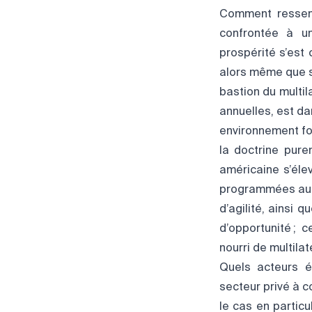
Comment ressent
confrontée à un 
prospérité s’est
alors même que s
bastion du multil
annuelles, est dan
environnement fo
la doctrine pure
américaine s’éle
programmées auron
d’agilité, ainsi 
d’opportunité ;
nourri de multila
Quels acteurs é
secteur privé à 
le cas en partic