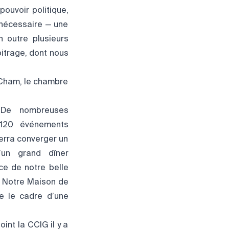
pouvoir politique,
 nécessaire — une
n outre plusieurs
bitrage, dont nous
mCham, le chambre
? De nombreuses
e 120 événements
erra converger un
’un grand dîner
ce de notre belle
. Notre Maison de
e le cadre d’une
oint la CCIG il y a