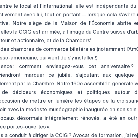
ntre le local et l’international, elle est indépendante du 
ctivement avec lui, tout en portant — lorsque cela s’avère
ctive. Notre siège de la Maison de l’Économie abrite e
uelles la CCIG est arrimée, à l’image du Centre suisse d’ar
ur et actionnaire, et de la Chambers’
t des chambres de commerce bilatérales (notamment l’A
o-américaine, qui vient de s’y installer !).
tence : comment envisagez-vous cet anniversaire 
viendront marquer ce jubilé, s’ajoutant aux quelqu
lement par la Chambre. Notre 160e assemblée générale v
de décideurs économiques et politiques autour d
L’occasion de mettre en lumière les étapes de la croissan
miroir avec la modeste muséographie inaugurée en son sein
 locaux désormais intégralement rénovés, a été en outr
ée portes-ouvertes ».
 a conduit à diriger la CCIG ? Avocat de formation, j’ai rej