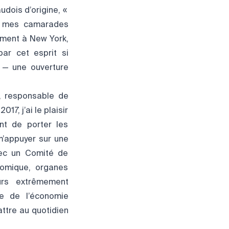
dois d’origine, «
sé mes camarades
vement à New York,
ar cet esprit si
e — une ouverture
5, responsable de
17, j’ai le plaisir
nt de porter les
m’appuyer sur une
vec un Comité de
nomique, organes
eurs extrêmement
ce de l’économie
attre au quotidien
!