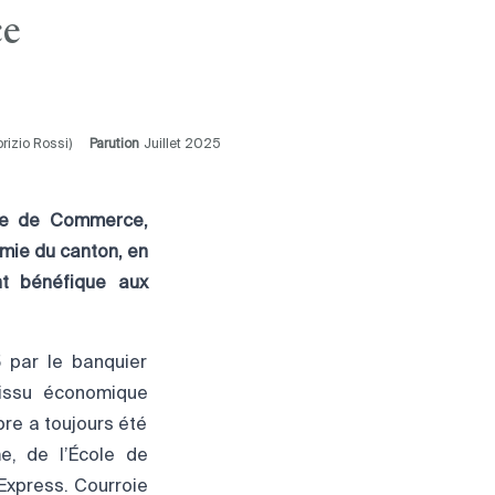
ce
rizio Rossi)
Parution
Juillet 2025
bre de Commerce,
omie du canton, en
nt bénéfique aux
5 par le banquier
tissu économique
re a toujours été
, de l’École de
Express. Courroie