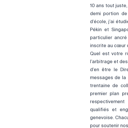
10 ans tout just
demi portion de
d’école, j’ai étu
Pékin et Singap
particulier ancr
inscrite au cœur 
Quel est votre r
l’arbitrage et des
d’en être le Di
messages de la C
trentaine de co
premier plan pr
respectivement 
qualifiés et en
genevoise. Chacun
pour soutenir no