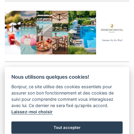
Aller en haut de la page
Nous utilisons quelques cookies!
Bonjour, ce site utilise des cookies essentiels pour
Kits médias
assurer son bon fonctionnement et des cookies de
Contact
suivi pour comprendre comment vous interagissez
Confidentialité
avec lui. Ce dernier ne sera fixé qu'après accord.
Laissez-moi choisir
helvet magazine
Tout accepter
District Creative Lab sàrl
Pl. de la Palud 23
Tel : +41 (21) 312 41 41