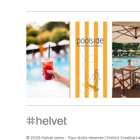
Aller en haut de la page
© 2026 Helvet.swiss - Tous droits réservés |
District Creative La