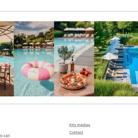
Kits médias
Contact
b sàrl