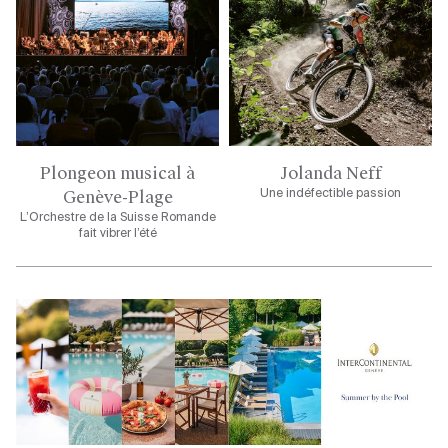
Plongeon musical à
Jolanda Neff
Genève-Plage
Une indéfectible passion
L’Orchestre de la Suisse Romande
fait vibrer l’été