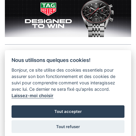
Aller en haut de la page
Nous utilisons quelques cookies!
Bonjour, ce site utilise des cookies essentiels pour
Kits médias
assurer son bon fonctionnement et des cookies de
Contact
suivi pour comprendre comment vous interagissez
Confidentialité
avec lui. Ce dernier ne sera fixé qu'après accord.
Laissez-moi choisir
helvet magazine
Tout accepter
District Creative Lab sàrl
Pl. de la Palud 23
Tel : +41 (21) 312 41 41
1003 Lausanne - Switzerland
info@helvet.swiss
Tout refuser