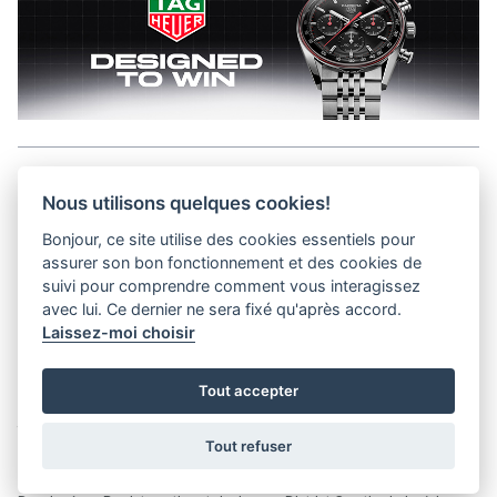
Aller en haut de la page
Nous utilisons quelques cookies!
Bonjour, ce site utilise des cookies essentiels pour
Kits médias
assurer son bon fonctionnement et des cookies de
Contact
suivi pour comprendre comment vous interagissez
Confidentialité
avec lui. Ce dernier ne sera fixé qu'après accord.
Laissez-moi choisir
helvet magazine
Tout accepter
District Creative Lab sàrl
Pl. de la Palud 23
Tel : +41 (21) 312 41 41
1003 Lausanne - Switzerland
info@helvet.swiss
Tout refuser
© 2026 Helvet.swiss - Tous droits réservés |
District Creative Lab sàrl