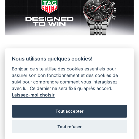
Aller en haut de la page
Nous utilisons quelques cookies!
Bonjour, ce site utilise des cookies essentiels pour
Kits médias
assurer son bon fonctionnement et des cookies de
Contact
suivi pour comprendre comment vous interagissez
Confidentialité
avec lui. Ce dernier ne sera fixé qu'après accord.
Laissez-moi choisir
helvet magazine
Tout accepter
District Creative Lab sàrl
Pl. de la Palud 23
Tel : +41 (21) 312 41 41
1003 Lausanne - Switzerland
info@helvet.swiss
Tout refuser
© 2026 Helvet.swiss - Tous droits réservés |
District Creative Lab sàrl