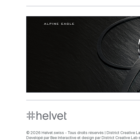
Aller en haut de la page
© 2026 Helvet.swiss - Tous droits réservés |
District Creative La
Developé par
Bee Interactive
et design par
District Creative Lab s