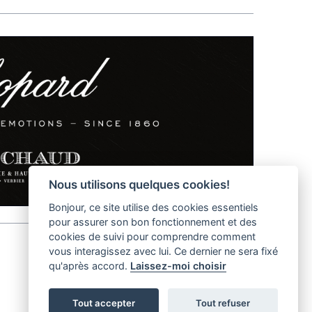
Nous utilisons quelques cookies!
Bonjour, ce site utilise des cookies essentiels
pour assurer son bon fonctionnement et des
cookies de suivi pour comprendre comment
vous interagissez avec lui. Ce dernier ne sera fixé
qu'après accord.
Laissez-moi choisir
helvet magazine
District Creative Lab sàrl
Pl. de la Palud 23
Tel : +41 (21) 312 41 41
Tout accepter
Tout refuser
1003 Lausanne - Switzerland
info@helvet.swiss