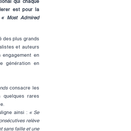
tional qui chaque
erer est pour la
« Most Admired
sé des plus grands
nalistes et auteurs
son engagement en
de génération en
nds
consacre les
es quelques rares
e.
ligne ainsi :
« Se
onsécutives relève
 sans faille et une