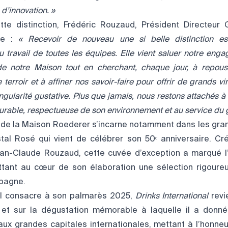
 d’innovation. »
te distinction, Frédéric Rouzaud, Président Directeur
e :
« Recevoir de nouveau une si belle distinction es
 travail de toutes les équipes. Elle vient saluer notre eng
de notre Maison tout en cherchant, chaque jour, à repouss
e terroir et à affiner nos savoir-faire pour offrir de grands
ngularité gustative. Plus que jamais, nous restons attachés à n
durable, respectueuse de son environnement et au service du g
e la Maison Roederer s’incarne notamment dans les gra
stal Rosé qui vient de célébrer son 50ᵉ anniversaire. C
ean-Claude Rouzaud, cette cuvée d’exception a marqué l’
tant au cœur de son élaboration une sélection rigoureu
pagne.
u’il consacre à son palmarès 2025,
Drinks International
revi
 et sur la dégustation mémorable à laquelle il a donné
 aux grandes capitales internationales, mettant à l’honneu