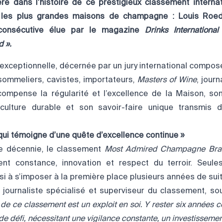
re dans l’histoire de ce prestigieux classement interna
 les plus grandes maisons de champagne :
Louis Roed
consécutive élue par le magazine
Drinks International
 ».
 exceptionnelle, décernée par un jury international compo
 sommeliers, cavistes, importateurs,
Masters of Wine
, jour
compense la régularité et l’excellence de la Maison, 
ticulture durable et son savoir-faire unique transmis 
 qui témoigne d’une quête d’excellence continue »
ne décennie, le classement
Most Admired Champagne Bra
ent constance, innovation et respect du terroir. Seul
i à s’imposer à la première place plusieurs années de suit
, journaliste spécialisé et superviseur du classement, sou
de ce classement est un exploit en soi. Y rester six années c
de défi, nécessitant une vigilance constante, un investissement