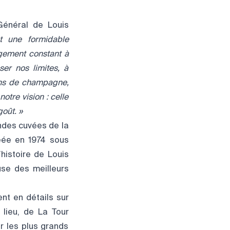
 Général de Louis
t une formidable
agement constant à
er nos limites, à
 vins de champagne,
otre vision : celle
oût. »
ndes cuvées de la
réée en 1974 sous
histoire de Louis
se des meilleurs
ent en détails sur
 lieu, de La Tour
r les plus grands