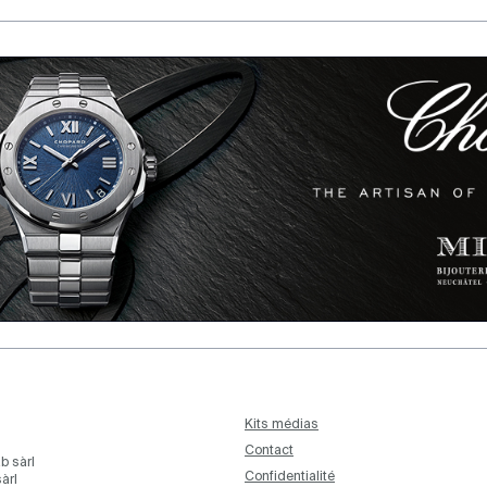
Kits médias
Contact
b sàrl
Confidentialité
àrl