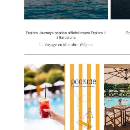
Explora Journeys baptise officiellement Explora III
Fl
à Barcelone
he city's
Le Voyage en Mer ultra-élégant