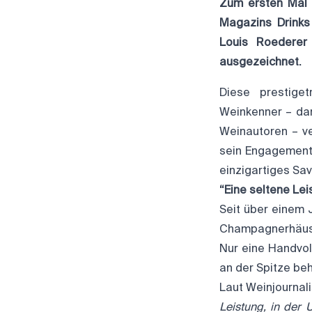
Zum ersten Mal 
Magazins Drinks
Louis Roederer
ausgezeichnet.
Diese prestiget
Weinkenner – dar
Weinautoren – ve
sein Engagement
einzigartiges Savo
“Eine seltene Lei
Seit über einem 
Champagnerhäuser
Nur eine Handvo
an der Spitze be
Laut Weinjournal
Leistung, in de