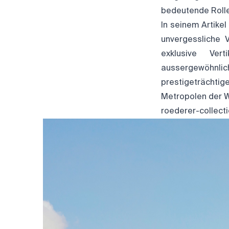
bedeutende Rolle
In seinem Artike
unvergessliche 
exklusive Ver
aussergewöhnl
prestigeträchtig
Metropolen der W
roederer-collect