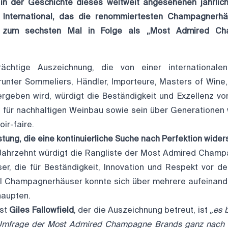
in der Geschichte dieses weltweit angesehenen jährlic
 International, das die renommiertesten Champagnerhä
 zum sechsten Mal in Folge als „Most Admired C
rächtige Auszeichnung, die von einer internationale
unter Sommeliers, Händler, Importeure, Masters of Wine,
rgeben wird, würdigt die Beständigkeit und Exzellenz vo
 für nachhaltigen Weinbau sowie sein über Generationen
ir-faire.
stung, die eine kontinuierliche Suche nach Perfektion wider
Jahrzehnt würdigt die Rangliste der Most Admired Cham
, die für Beständigkeit, Innovation und Respekt vor de
ll Champagnerhäuser konnte sich über mehrere aufeinand
haupten.
ist
Giles Fallowfield
, der die Auszeichnung betreut, ist
„es 
r Umfrage der Most Admired Champagne Brands ganz nach