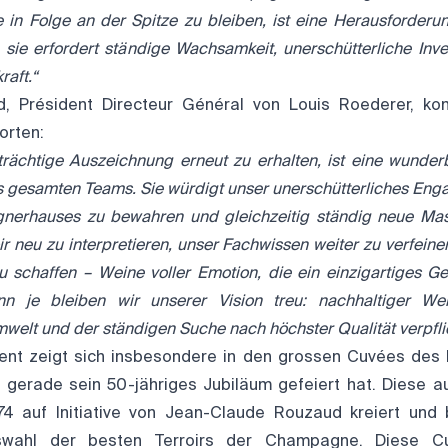
 in Folge an der Spitze zu bleiben, ist eine Herausforderu
sie erfordert ständige Wachsamkeit, unerschütterliche Inve
raft.“
d, Président Directeur Général von Louis Roederer, ko
orten:
eträchtige Auszeichnung erneut zu erhalten, ist eine wunde
s gesamten Teams. Sie würdigt unser unerschütterliches Eng
erhauses zu bewahren und gleichzeitig ständig neue Mas
ir neu zu interpretieren, unser Fachwissen weiter zu verfein
schaffen – Weine voller Emotion, die ein einzigartiges G
n je bleiben wir unserer Vision treu: nachhaltiger Wei
elt und der ständigen Suche nach höchster Qualität verpflic
nt zeigt sich insbesondere in den grossen Cuvées des 
r gerade sein 50-jähriges Jubiläum gefeiert hat. Diese 
4 auf Initiative von Jean-Claude Rouzaud kreiert und b
uswahl der besten Terroirs der Champagne. Diese Cu