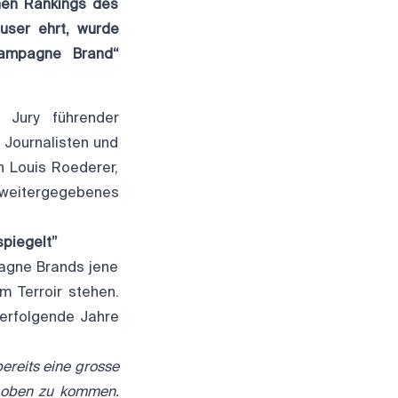
hen Rankings des
user ehrt, wurde
hampagne Brand“
n Jury führender
 Journalisten und
n Louis Roederer,
 weitergegebenes
spiegelt”
pagne Brands jene
m Terroir stehen.
erfolgende Jahre
bereits eine grosse
 oben zu kommen.