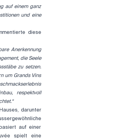
ng auf einem ganz
stitionen und eine
mmentierte diese
rbare Anerkennung
agement, die Seele
sstäbe zu setzen.
ern um Grands Vins
eschmackserlebnis
nbau, respektvoll
htet.“
Hauses, darunter
aussergewöhnliche
asiert auf einer
vée spielt eine