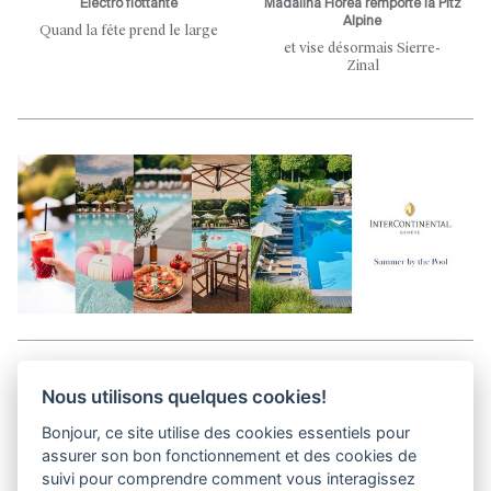
Électro flottante
Mădălina Florea remporte la Pitz
Alpine
Quand la fête prend le large
et vise désormais Sierre-
Zinal
Aller en haut de la page
Nous utilisons quelques cookies!
Bonjour, ce site utilise des cookies essentiels pour
Kits médias
assurer son bon fonctionnement et des cookies de
Contact
suivi pour comprendre comment vous interagissez