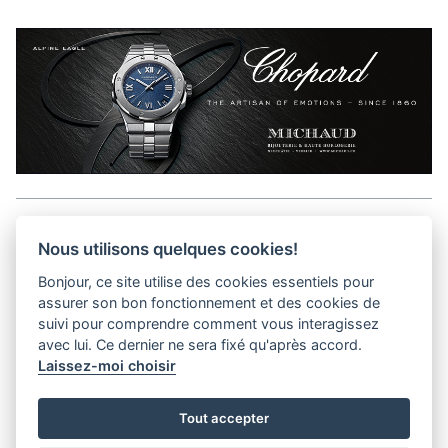
Aller en haut de la page
Nous utilisons quelques cookies!
Bonjour, ce site utilise des cookies essentiels pour
Media Kit
assurer son bon fonctionnement et des cookies de
Contact
suivi pour comprendre comment vous interagissez
Privacy Policy
avec lui. Ce dernier ne sera fixé qu'après accord.
Laissez-moi choisir
helvet magazine
Tout accepter
District Creative Lab sàrl
Pl. de la Palud 23
Tel : +41 (21) 312 41 41