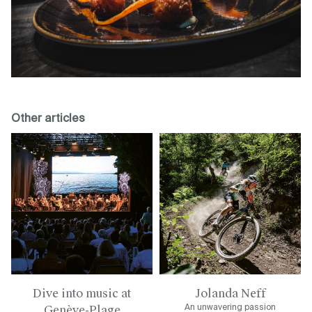
Other articles
Dive into music at
Jolanda Neff
Genève-Plage
An unwavering passion