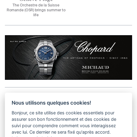
The Orchestre de la Suisse
Romande (OSR) brings summer to
life
Aller en haut de la page
Nous utilisons quelques cookies!
Bonjour, ce site utilise des cookies essentiels pour
Media Kit
assurer son bon fonctionnement et des cookies de
Kontakt
suivi pour comprendre comment vous interagissez
Datenschutz-Bestimmungen
avec lui. Ce dernier ne sera fixé qu'après accord.