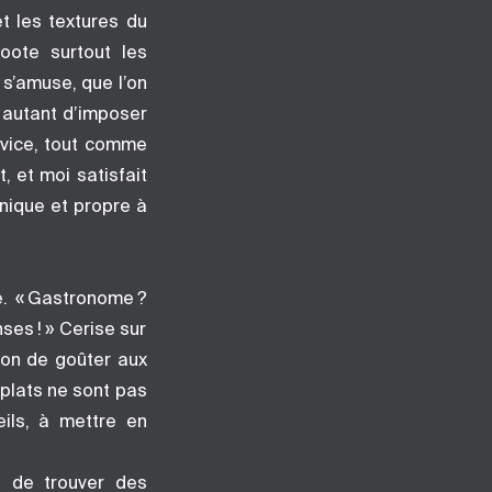
t les textures du
oote surtout les
n s’amuse, que l’on
r autant d’imposer
rvice, tout comme
t, et moi satisfait
unique et propre à
e. « Gastronome ?
ses ! » Cerise sur
ion de goûter aux
 plats ne sont pas
eils, à mettre en
s de trouver des