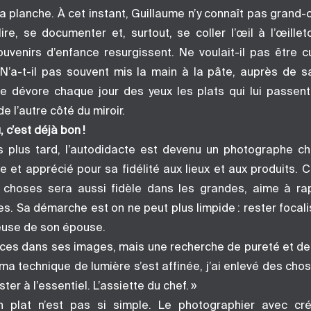
 la planche. À cet instant, Guillaume n’y connaît pas grand-
ire, se documenter et, surtout, se coller l’œil à l’œille
ouvenirs d’enfance resurgissent. Ne voulait-il pas être c
N’a-t-il pas souvent mis la main à la pâte, auprès de 
me dévore chaque jour des yeux les plats qui lui passent
e l’autre côté du miroir.
 c’est déjà bon !
 plus tard, l’autodidacte est devenu un photographe ch
et apprécié pour sa fidélité aux lieux et aux produits. Ce
 choses sera aussi fidèle dans les grandes, aime à ra
les. Sa démarche est on ne peut plus limpide : rester focalis
ieuse de son épouse.
ces dans ses images, mais une recherche de pureté et de s
ma technique de lumière s’est affinée, j’ai enlevé des cho
ster à l’essentiel. L’assiette du chef. »
n plat n’est pas si simple. Le photographier avec cré