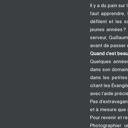
Il y a du pain sur
faut apprendre, l
défilent et les s
jeunes années ? 
serveur, Guillau
avant de passer d
Quand c’est beau,
Quelques années
dans son domaine 
dans les petites
citant les Évangi
avec l’aide préc
Pas d’extravagan
et à mesure que 
Pour revenir et re
Photographier u