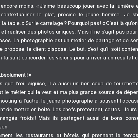
t encore moins. « J’aime beaucoup jouer avec la lumière e
 contextualiser le plat, précise le jeune homme. Je sh
la table. » Sur le carrelage ? Pourquoi pas ! « C’est là qu’o
f et réaliser des photos uniques. Mais il ne s’agit pas pou
oses. La photographie est un métier de partage et de se
e propose, le client dispose. Le but, c’est qu’il soit conten
n faisant concorder les visions pour arriver à un résultat 
bsolument ! »
s que l’œil aiguisé, il a aussi un bon coup de fourchett
t le métier qui le veut et ma plus grande source de dépen
shooting à l’autre, le jeune photographe a souvent l’occas
ient de mettre en boîte. Les chefs protestent, certes… leurs
mangés froids ! Mais ils partagent aussi de bons cons
son.
mment les restaurants et hôtels qui prennent le temp