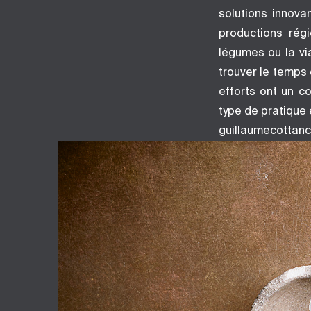
solutions innova
productions rég
légumes ou la via
trouver le temps d
efforts ont un co
type de pratique e
guillaumecottanc