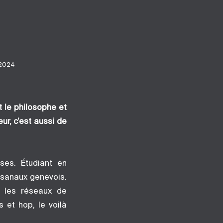
-2024
it le philosophe et
ur, c’est aussi de
oses. Étudiant en
isanaux genevois.
r les réseaux de
 et hop, le voilà