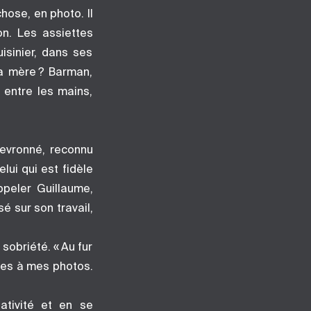
chose, en photo. Il
ton. Les assiettes
uisinier, dans ses
sa mère ? Barman,
 entre les mains,
evronné, reconnu
lui qui est fidèle
ppeler Guillaume,
é sur son travail,
obriété. « Au fur
ses à mes photos.
ativité et en se