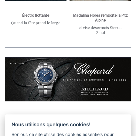
Électro flottante
Mădălina Florea remporte la Pitz
Alpine
Quand la fête prend le large
et vise désormais Sierre-
Zinal
Aller en haut de la page
Nous utilisons quelques cookies!
Bonjour, ce site utilise des cookies essentiels pour