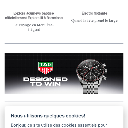
Explora Journeys baptise
Électro flottante
officiellement Explora III à Barcelone
Quand la fête prend le large
Le Voyage en Mer ultra-
élégant
Aller en haut de la page
Nous utilisons quelques cookies!
Bonjour, ce site utilise des cookies essentiels pour