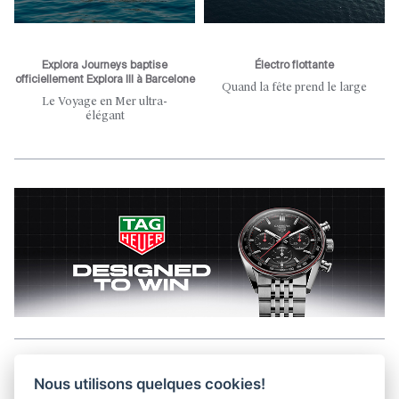
Explora Journeys baptise
Électro flottante
officiellement Explora III à Barcelone
Quand la fête prend le large
Le Voyage en Mer ultra-
élégant
Aller en haut de la page
Nous utilisons quelques cookies!