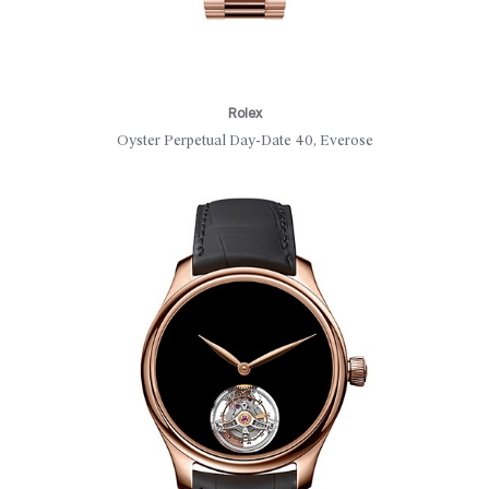
Rolex
Oyster Perpetual Day-Date 40, Everose