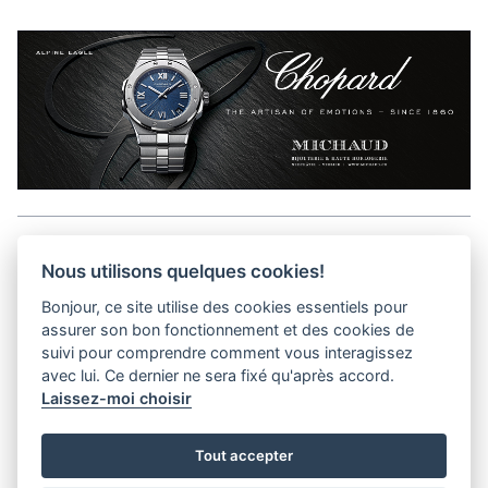
Aller en haut de la page
Nous utilisons quelques cookies!
Bonjour, ce site utilise des cookies essentiels pour
Media Kit
assurer son bon fonctionnement et des cookies de
Contact
suivi pour comprendre comment vous interagissez
Privacy Policy
avec lui. Ce dernier ne sera fixé qu'après accord.
Laissez-moi choisir
helvet magazine
Tout accepter
District Creative Lab sàrl
Pl. de la Palud 23
Tel : +41 (21) 312 41 41