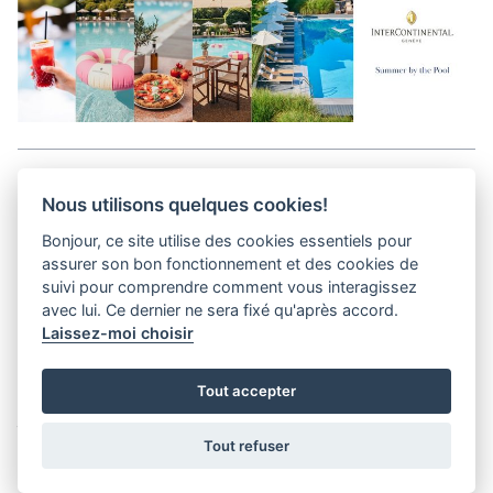
Aller en haut de la page
Nous utilisons quelques cookies!
Bonjour, ce site utilise des cookies essentiels pour
Media Kit
assurer son bon fonctionnement et des cookies de
Contact
suivi pour comprendre comment vous interagissez
Privacy Policy
avec lui. Ce dernier ne sera fixé qu'après accord.
Laissez-moi choisir
helvet magazine
Tout accepter
District Creative Lab sàrl
Pl. de la Palud 23
Tel : +41 (21) 312 41 41
1003 Lausanne - Switzerland
info@helvet.swiss
Tout refuser
© 2026 Helvet.swiss - All rights reserved |
District Creative Lab sàrl