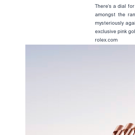
There’s a dial f
amongst the ran
mysteriously aga
exclusive pink gol
rolex.com