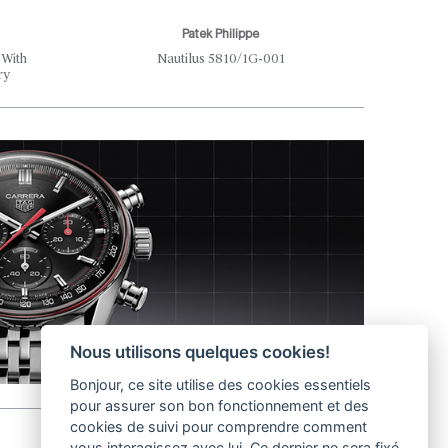
Patek Philippe
Th
 With
Nautilus 5810/1G-001
Where S
ry
Nous utilisons quelques cookies!
Bonjour, ce site utilise des cookies essentiels
pour assurer son bon fonctionnement et des
cookies de suivi pour comprendre comment
vous interagissez avec lui. Ce dernier ne sera fixé