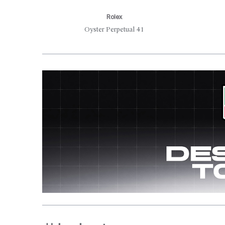
Rolex
Oyster Perpetual 41
Aller en haut de la page