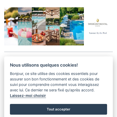
Aller en haut de la page
Nous utilisons quelques cookies!
Bonjour, ce site utilise des cookies essentiels pour
Media Kit
assurer son bon fonctionnement et des cookies de
Contact
suivi pour comprendre comment vous interagissez
Privacy Policy
avec lui. Ce dernier ne sera fixé qu'après accord.
Laissez-moi choisir
helvet magazine
Tout accepter
District Creative Lab sàrl
Pl. de la Palud 23
Tel : +41 (21) 312 41 41