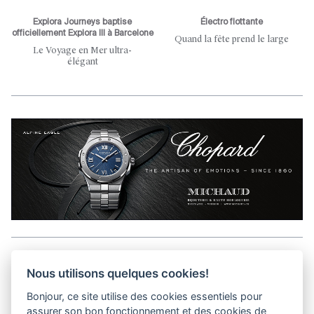
Explora Journeys baptise
Électro flottante
officiellement Explora III à Barcelone
Quand la fête prend le large
Le Voyage en Mer ultra-
élégant
Aller en haut de la page
Nous utilisons quelques cookies!
Bonjour, ce site utilise des cookies essentiels pour
Kits médias
assurer son bon fonctionnement et des cookies de