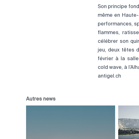
Son principe fond
même en Haute-Sa
performances, spo
flammes, ratisse
célébrer son qui
jeu, deux têtes d
février à la sal
cold wave, à l’A
antigel.ch
Autres news