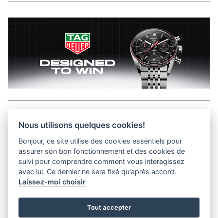
Aller en haut de la page
Nous utilisons quelques cookies!
Bonjour, ce site utilise des cookies essentiels pour
Media Kit
assurer son bon fonctionnement et des cookies de
Kontakt
suivi pour comprendre comment vous interagissez
Datenschutz-Bestimmungen
avec lui. Ce dernier ne sera fixé qu'après accord.
Laissez-moi choisir
helvet magazine
Tout accepter
District Creative Lab sàrl
Pl. de la Palud 23
Tel : +41 (21) 312 41 41