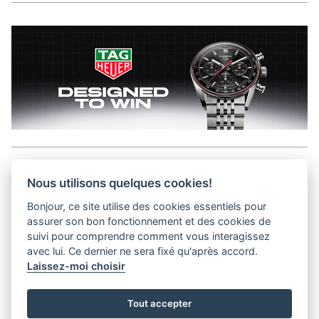
Aller en haut de la page
Nous utilisons quelques cookies!
Bonjour, ce site utilise des cookies essentiels pour
Media Kit
assurer son bon fonctionnement et des cookies de
Kontakt
suivi pour comprendre comment vous interagissez
Datenschutz-Bestimmungen
avec lui. Ce dernier ne sera fixé qu'après accord.
Laissez-moi choisir
helvet magazine
Tout accepter
District Creative Lab sàrl
Pl. de la Palud 23
Tel : +41 (21) 312 41 41