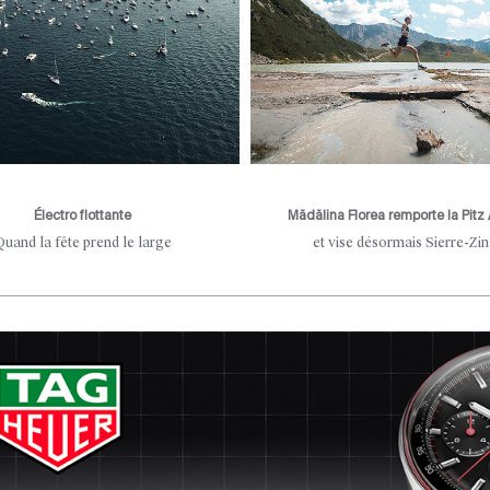
Électro flottante
Mădălina Florea remporte la Pitz 
Quand la fête prend le large
et vise désormais Sierre-Zin