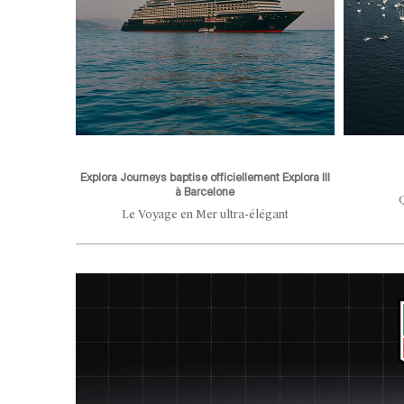
Explora Journeys baptise officiellement Explora III
à Barcelone
 aux portes
Le Voyage en Mer ultra-élégant