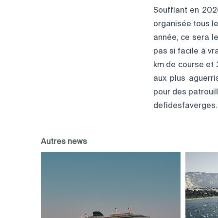
Soufflant en 202
organisée tous l
année, ce sera le
pas si facile à vr
km de course et 2
aux plus aguerri
pour des patrouil
defidesfaverges.
Autres news