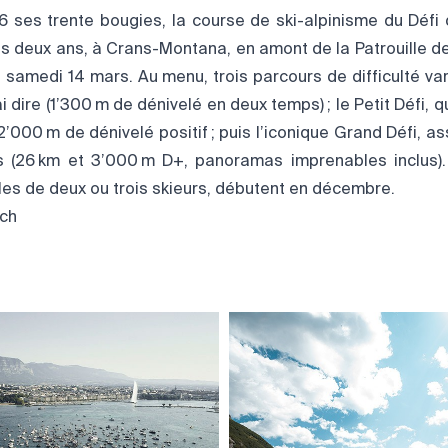
6 ses trente bougies, la course de ski-alpinisme du Défi
es deux ans, à Crans-Montana, en amont de la Patrouille de
 samedi 14 mars. Au menu, trois parcours de difficulté varia
ai dire (1’300 m de dénivelé en deux temps) ; le Petit Défi, 
’000 m de dénivelé positif ; puis l’iconique Grand Défi, 
s (26 km et 3’000 m D+, panoramas imprenables inclus). 
les de deux ou trois skieurs, débutent en décembre.
ch