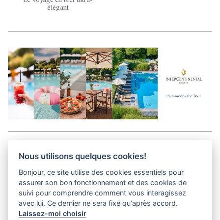
Le Voyage en Mer ultra-
élégant
Aller en haut de la page
Nous utilisons quelques cookies!
Bonjour, ce site utilise des cookies essentiels pour
Kits médias
assurer son bon fonctionnement et des cookies de
Contact
suivi pour comprendre comment vous interagissez
Confidentialité
avec lui. Ce dernier ne sera fixé qu'après accord.
Laissez-moi choisir