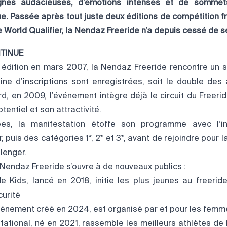
ignes audacieuses, d’émotions intenses et de sommet
ue. Passée après tout juste deux éditions de compétition 
 World Qualifier, la Nendaz Freeride n’a depuis cessé de s
TINUE
édition en mars 2007, la Nendaz Freeride rencontre un 
ne d’inscriptions sont enregistrées, soit le double des a
d, en 2009, l’événement intègre déjà le circuit du Freerid
entiel et son attractivité.
es, la manifestation étoffe son programme avec l’in
, puis des catégories 1*, 2* et 3*, avant de rejoindre pour 
lenger.
 Nendaz Freeride s’ouvre à de nouveaux publics :
e Kids, lancé en 2018, initie les plus jeunes au freerid
curité
événement créé en 2024, est organisé par et pour les femm
itational, né en 2021, rassemble les meilleurs athlètes de 