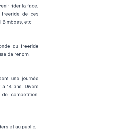
nir rider la face.
 freeride de ces
l Bimboes, etc.
onde du freeride
euse de renom.
sent une journée
7 à 14 ans. Divers
 de compétition,
ders et au public.