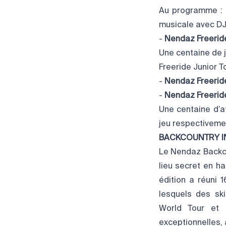
Au programme : b
musicale avec DJ
-
Nendaz Freeride
Une centaine de j
Freeride Junior T
-
Nendaz Freeride 
-
Nendaz Freeride 
Une centaine d’a
jeu respectivemen
BACKCOUNTRY I
Le Nendaz Backcou
lieu secret en h
édition a réuni 
lesquels des ski
World Tour et 
exceptionnelles,