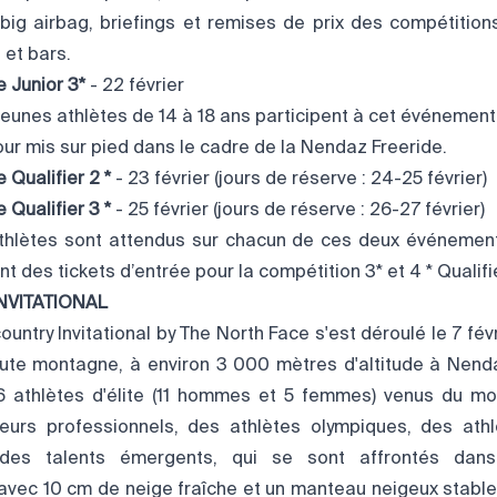
ig airbag, briefings et remises de prix des compétitio
 et bars.
 Junior 3*
- 22 février
eunes athlètes de 14 à 18 ans participent à cet événement 
our mis sur pied dans le cadre de la Nendaz Freeride.
Qualifier 2 *
- 23 février (jours de réserve : 24-25 février)
Qualifier 3 *
- 25 février (jours de réserve : 26-27 février)
thlètes sont attendus sur chacun de ces deux événemen
t des tickets d’entrée pour la compétition 3* et 4 * Qualifie
NVITATIONAL
ntry Invitational by The North Face s'est déroulé le 7 fé
aute montagne, à environ 3 000 mètres d'altitude à Nend
16 athlètes d'élite (11 hommes et 5 femmes) venus du mo
eurs professionnels, des athlètes olympiques, des ath
des talents émergents, qui se sont affrontés dans
 avec 10 cm de neige fraîche et un manteau neigeux stable 