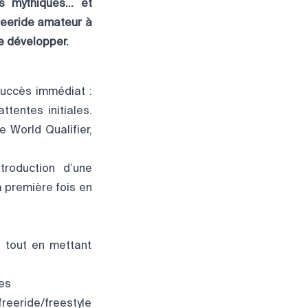
s mythiques… et
freeride amateur à
e développer.
succès immédiat :
ttentes initiales.
e World Qualifier,
troduction d’une
la première fois en
e tout en mettant
es
freeride/freestyle