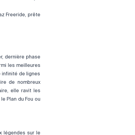
daz Freeride, prête
r, dernière phase
rmi les meilleures
infinité de lignes
ttire de nombreux
re, elle ravit les
 le Plan du Fou ou
x légendes sur le