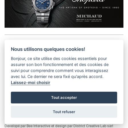
Aller en haut de la page
Nous utilisons quelques cookies!
Bonjour, ce site utilise des cookies essentiels pour
Kits médias
assurer son bon fonctionnement et des cookies de
Contact
suivi pour comprendre comment vous interagissez
Confidentialité
avec lui. Ce dernier ne sera fixé qu'après accord.
Laissez-moi choisir
helvet magazine
Tout accepter
District Creative Lab sàrl
Pl. de la Palud 23
Tel : +41 (21) 312 41 41
1003 Lausanne - Switzerland
info@helvet.swiss
Tout refuser
© 2026 Helvet.swiss - Tous droits réservés |
District Creative Lab sàrl
Developé par
Bee Interactive
et design par
District Creative Lab sàrl