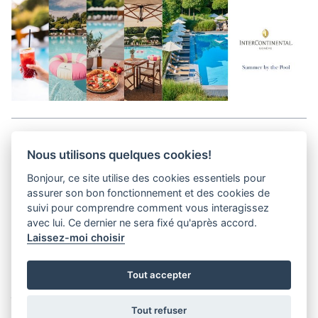
Aller en haut de la page
Nous utilisons quelques cookies!
Bonjour, ce site utilise des cookies essentiels pour
Kits médias
assurer son bon fonctionnement et des cookies de
Contact
suivi pour comprendre comment vous interagissez
Confidentialité
avec lui. Ce dernier ne sera fixé qu'après accord.
Laissez-moi choisir
helvet magazine
Tout accepter
District Creative Lab sàrl
Pl. de la Palud 23
Tel : +41 (21) 312 41 41
1003 Lausanne - Switzerland
info@helvet.swiss
Tout refuser