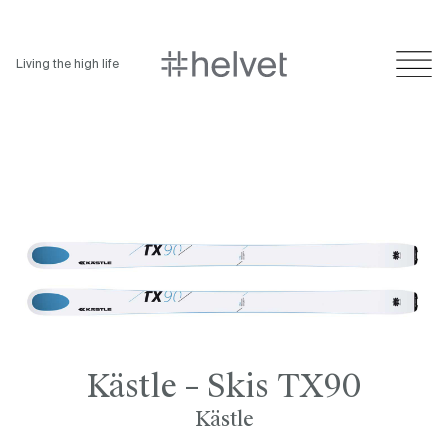
Living the high life
Kästle – Skis TX90
Kästle