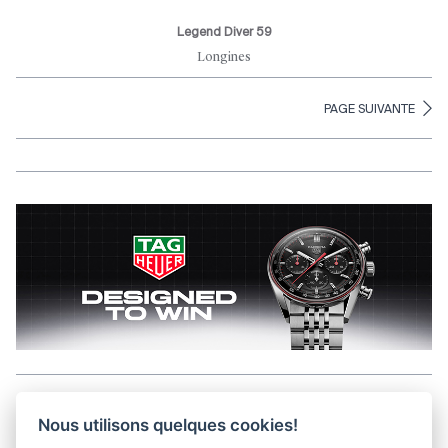
Legend Diver 59
Longines
PAGE SUIVANTE
Aller en haut de la page
Nous utilisons quelques cookies!