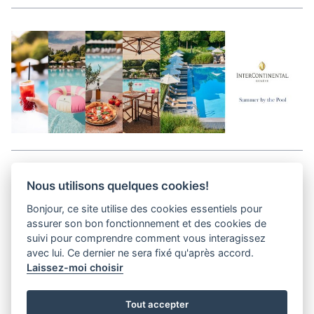
Aller en haut de la page
Nous utilisons quelques cookies!
Bonjour, ce site utilise des cookies essentiels pour
Media Kit
assurer son bon fonctionnement et des cookies de
Contact
suivi pour comprendre comment vous interagissez
Privacy Policy
avec lui. Ce dernier ne sera fixé qu'après accord.
Laissez-moi choisir
helvet magazine
Tout accepter
District Creative Lab sàrl