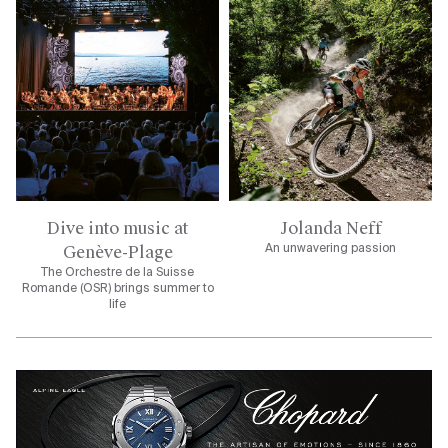
Dive into music at
Jolanda Neff
Genève-Plage
An unwavering passion
The Orchestre de la Suisse
Romande (OSR) brings summer to
life