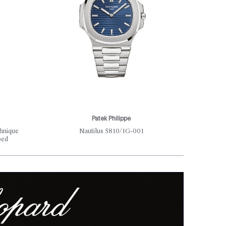
Patek Philippe
hnique
Nautilus 5810/1G-001
Un Ri
bed