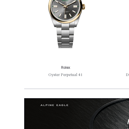
Rolex
Oyster Perpetual 41
D