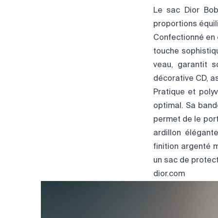
Le sac Dior Bob
proportions équi
Confectionné en c
touche sophistiq
veau, garantit 
décorative CD, a
Pratique et poly
optimal. Sa band
permet de le port
ardillon élégant
finition argenté
un sac de protect
dior.com