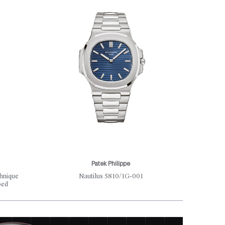
Patek Philippe
hnique
Nautilus 5810/1G-001
Un Ri
bed