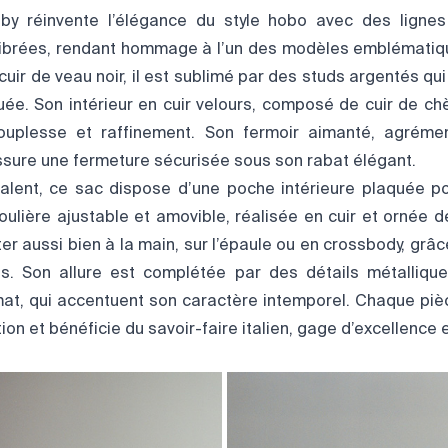
by réinvente l’élégance du style hobo avec des ligne
librées, rendant hommage à l’un des modèles emblématiq
uir de veau noir, il est sublimé par des studs argentés qui
uée. Son intérieur en cuir velours, composé de cuir de chè
souplesse et raffinement. Son fermoir aimanté, agréme
ssure une fermeture sécurisée sous son rabat élégant.
valent, ce sac dispose d’une poche intérieure plaquée 
oulière ajustable et amovible, réalisée en cuir et ornée d
er aussi bien à la main, sur l’épaule ou en crossbody, grâ
es. Son allure est complétée par des détails métalliques 
 mat, qui accentuent son caractère intemporel. Chaque pièc
ion et bénéficie du savoir-faire italien, gage d’excellence e