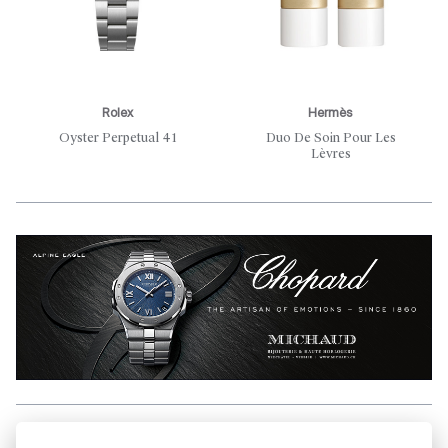
Rolex
Hermès
Oyster Perpetual 41
Duo De Soin Pour Les
Lèvres
Aller en haut de la page