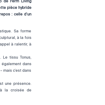
o de Ferm Living
ette pièce hybride
epos : celle d’un
uatique. Sa forme
lptural, à la fois
 appel à ralentir, à
. Le tissu Tonus,
te également dans
s – mais c’est dans
est une présence.
 à la croisée de