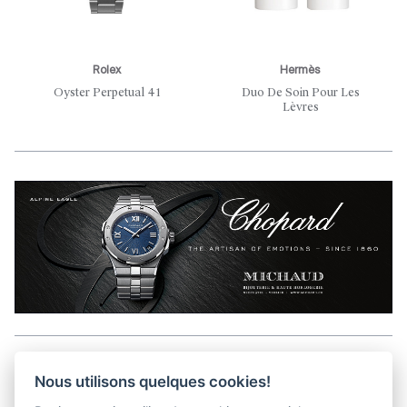
Rolex
Hermès
Oyster Perpetual 41
Duo De Soin Pour Les
Lèvres
Aller en haut de la page
Nous utilisons quelques cookies!