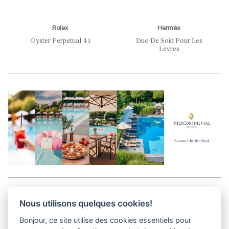
Rolex
Hermès
Oyster Perpetual 41
Duo De Soin Pour Les
Lèvres
Aller en haut de la page
Nous utilisons quelques cookies!
Bonjour, ce site utilise des cookies essentiels pour
Kits médias