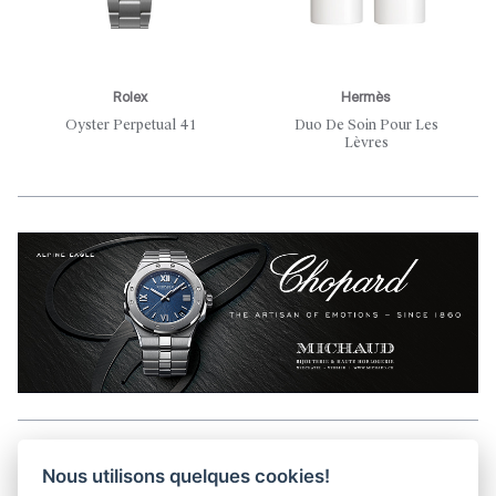
Rolex
Hermès
Oyster Perpetual 41
Duo De Soin Pour Les
Lèvres
Aller en haut de la page
Nous utilisons quelques cookies!