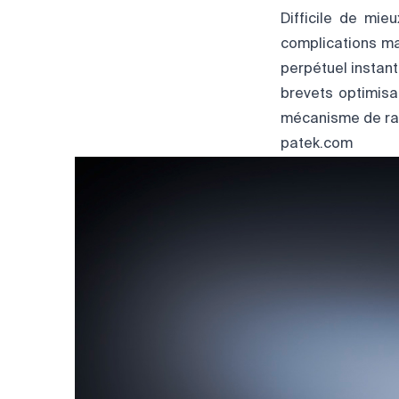
Difficile de mie
complications maj
perpétuel instan
brevets optimisa
mécanisme de rat
patek.com