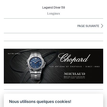
Legend Diver 59
Longines
PAGE SUIVANTE
Aller en haut de la page
Nous utilisons quelques cookies!