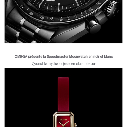
OMEGA présente la Speedmaster Moonwatch en noir et blanc
Quand le mythe se joue en clair-obscur