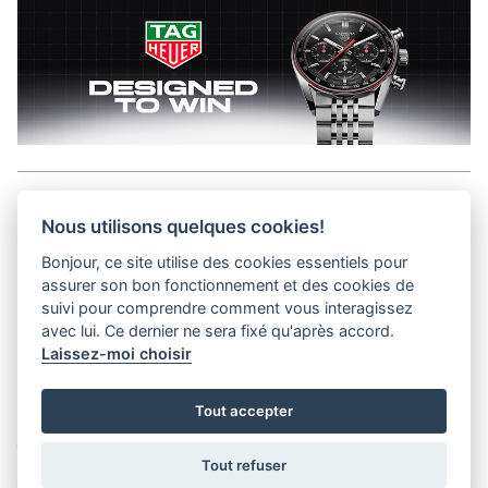
Aller en haut de la page
Nous utilisons quelques cookies!
Bonjour, ce site utilise des cookies essentiels pour
Media Kit
assurer son bon fonctionnement et des cookies de
Contact
suivi pour comprendre comment vous interagissez
Privacy Policy
avec lui. Ce dernier ne sera fixé qu'après accord.
Laissez-moi choisir
helvet magazine
Tout accepter
District Creative Lab sàrl
Pl. de la Palud 23
Tel : +41 (21) 312 41 41
1003 Lausanne - Switzerland
info@helvet.swiss
Tout refuser