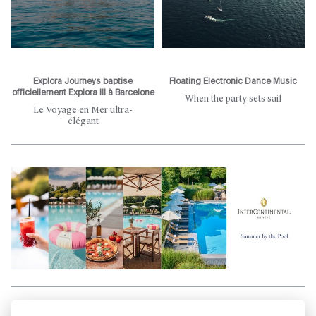
Explora Journeys baptise
Floating Electronic Dance Music
officiellement Explora III à Barcelone
When the party sets sail
Le Voyage en Mer ultra-
élégant
Aller en haut de la page