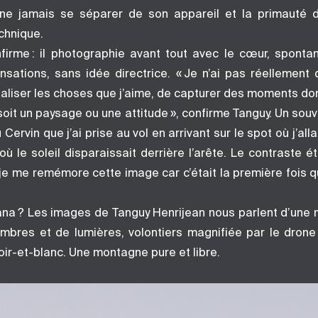
ne jamais se séparer de son appareil et la primauté d
technique.
nfirme : il photographie avant tout avec le cœur, spont
nsations, sans idée directrice. « Je n’ai pas réellement d
aliser les choses que j’aime, de capturer des moments don
soit un paysage ou une attitude », confirme Tanguy. Un sou
Cervin que j’ai prise au vol en arrivant sur le spot où j’al
ù le soleil disparaissait derrière l’arête. Le contraste ét
je me remémore cette image car c’était la première fois qu
na ? Les images de Tanguy Henrijean nous parlent d’une 
ombres et de lumières, volontiers magnifiée par le drone 
oir-et-blanc. Une montagne pure et libre.