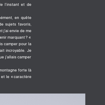
e l’instant et de
anément, en quête
e sujets favoris,
t j’ai envie de me
venir marquant ? «
lais camper pour la
ait incroyable. Je
e j’allais camper
montagne forte là
et le « caractère