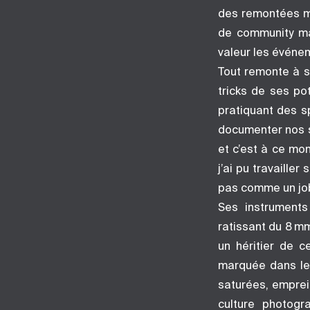
des remontées m
de community ma
valeur les événem
Tout remonte à s
tricks de ses po
pratiquant des s
documenter nos se
et c’est à ce mo
j’ai pu travaill
pas comme un jo
Ses instruments
ratissant du 8 m
un héritier de c
marquée dans le
saturées, emprei
culture photogr