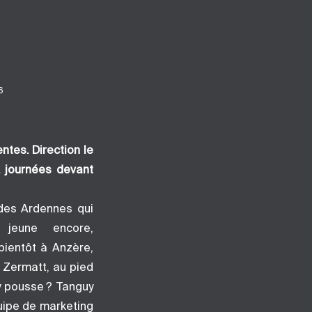
6
ntes. Direction le
, journées devant
 des Ardennes qui
 jeune encore,
bientôt à Anzère,
 Zermatt, au pied
y pousse ? Tanguy
quipe de marketing