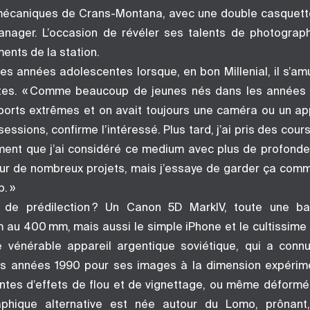
écaniques de Crans-Montana, avec une double casquette
nager. L’occasion de révéler ses talents de photograp
ents de la station.
es années adolescentes lorsque, en bon Millenial, il s’am
tes. « Comme beaucoup de jeunes nés dans les années 9
ports extrêmes et on avait toujours une caméra ou un ap
ssions, confirme l’intéressé. Plus tard, j’ai pris des cou
ment que j’ai considéré ce medium avec plus de profondeur
er sur de nombreux projets, mais j’essaye de garder ça com
b. »
 de prédilection ? Un Canon 5D MarkIV, toute une batt
m au 400 mm, mais aussi le simple iPhone et le cultissime
e vénérable appareil argentique soviétique, qui a con
s années 1990 pour ses images à la dimension expérime
ntes d’effets de flou et de vignettage, ou même déformée
aphique alternative est née autour du Lomo, prônan