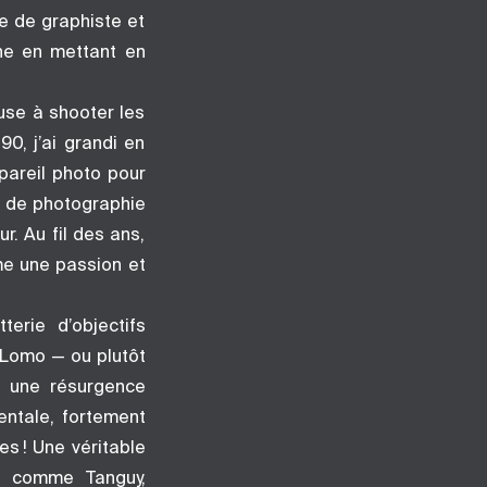
 de graphiste et
he en mettant en
use à shooter les
0, j’ai grandi en
pareil photo pour
rs de photographie
. Au fil des ans,
me une passion et
erie d’objectifs
 Lomo — ou plutôt
nu une résurgence
ntale, fortement
s ! Une véritable
t, comme Tanguy,