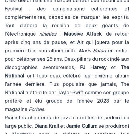
C’est désormais une marque de fabrique reconnue du
Festival : des combinaisons cohérentes et
complémentaires, capables de marquer les esprits.
Tout d’abord la réunion de deux géants de
l’électronique
nineties
:
Massive Attack
, de retour
après cinq ans de pause, et
Air
qui jouera pour la
première fois son album culte
Moon Safari
en entier
pour célébrer ses 25 ans. Deux piliers du rock indé aux
discographies aventureuses,
PJ Harvey
et
The
National
ont tous deux célébré leur dixième album
l’année dernière. Plus populaire que jamais, The
National a été cité par Taylor Swift comme son groupe
préféré et élu groupe de l’année 2023 par le
magazine
Forbes
.
Pianistes-chanteurs de jazz capables de séduire un
large public,
Diana Krall
et
Jamie Cullum
se produiront