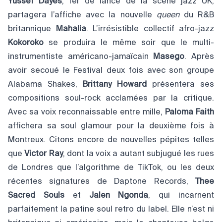
Yussef Dayes
, fer de lance de la scène jazz UK,
partagera l’affiche avec la nouvelle
queen
du R&B
britannique
Mahalia
. L’irrésistible collectif afro-jazz
Kokoroko
se produira le même soir que le multi-
instrumentiste américano-jamaïcain
Masego
. Après
avoir secoué le Festival deux fois avec son groupe
Alabama Shakes,
Brittany Howard
présentera ses
compositions soul-rock acclamées par la critique.
Avec sa voix reconnaissable entre mille,
Paloma Faith
affichera sa soul glamour pour la deuxième fois à
Montreux. Citons encore de nouvelles pépites telles
que
Victor Ray
, dont la voix a autant subjugué les rues
de Londres que l’algorithme de TikTok, ou les deux
récentes signatures de Daptone Records,
Thee
Sacred Souls
et
Jalen Ngonda
, qui incarnent
parfaitement la patine soul retro du label. Elle n’est ni