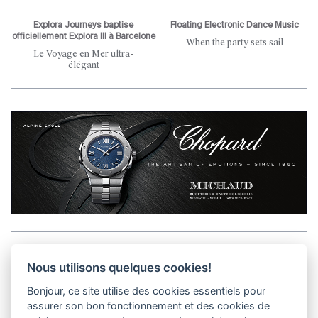
Explora Journeys baptise
Floating Electronic Dance Music
officiellement Explora III à Barcelone
When the party sets sail
Le Voyage en Mer ultra-
élégant
Aller en haut de la page
Nous utilisons quelques cookies!
Bonjour, ce site utilise des cookies essentiels pour
Media Kit
assurer son bon fonctionnement et des cookies de
Contact