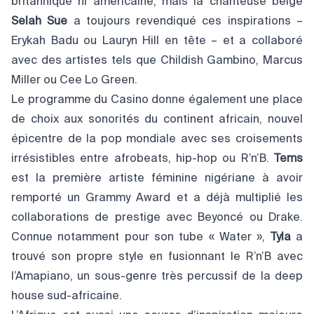
britannique ni américaine, mais la chanteuse belge
Selah Sue
a toujours revendiqué ces inspirations –
Erykah Badu ou Lauryn Hill en tête – et a collaboré
avec des artistes tels que Childish Gambino, Marcus
Miller ou Cee Lo Green.
Le programme du Casino donne également une place
de choix aux sonorités du continent africain, nouvel
épicentre de la pop mondiale avec ses croisements
irrésistibles entre afrobeats, hip-hop ou R’n’B.
Tems
est la première artiste féminine nigériane à avoir
remporté un Grammy Award et a déjà multiplié les
collaborations de prestige avec Beyoncé ou Drake.
Connue notamment pour son tube « Water »,
Tyla
a
trouvé son propre style en fusionnant le R’n’B avec
l’Amapiano, un sous-genre très percussif de la deep
house sud-africaine.